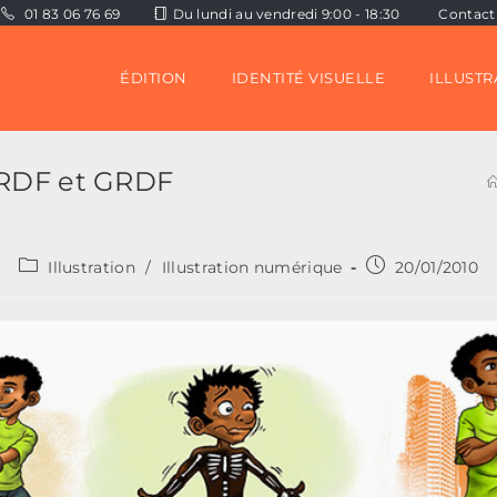
01 83 06 76 69
Du lundi au vendredi 9:00 - 18:30
Contact
ÉDITION
IDENTITÉ VISUELLE
ILLUSTR
 ERDF et GRDF
Post
Publication
Illustration
/
Illustration numérique
20/01/2010
category:
publiée :