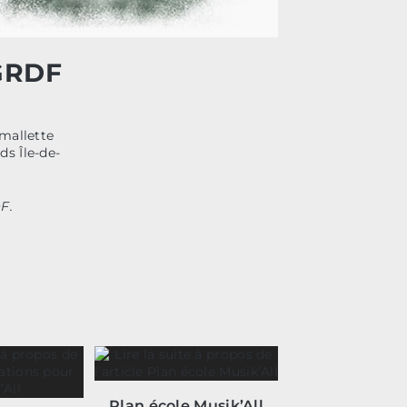
 GRDF
 mallette
ds Île-de-
F.
Plan école Musik’All