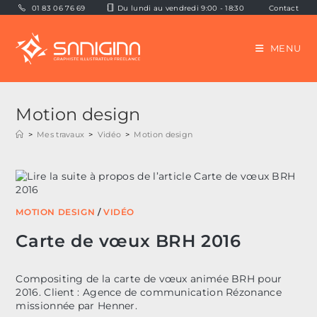
Skip
01 83 06 76 69
Du lundi au vendredi 9:00 - 18:30
Contact
to
content
MENU
Motion design
>
Mes travaux
>
Vidéo
>
Motion design
MOTION DESIGN
/
VIDÉO
Carte de vœux BRH 2016
Compositing de la carte de vœux animée BRH pour
2016. Client : Agence de communication Rézonance
missionnée par Henner.