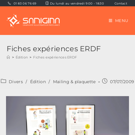
Skip
01 83 06 76 69
Du lundi au vendredi 9:00 - 18:30
Contact
to
content
MENU
Fiches expériences ERDF
>
Édition
>
Fiches expériences ERDF
Post
Publication
Divers
/
Édition
/
Mailing & plaquette
07/07/2009
category:
publiée :