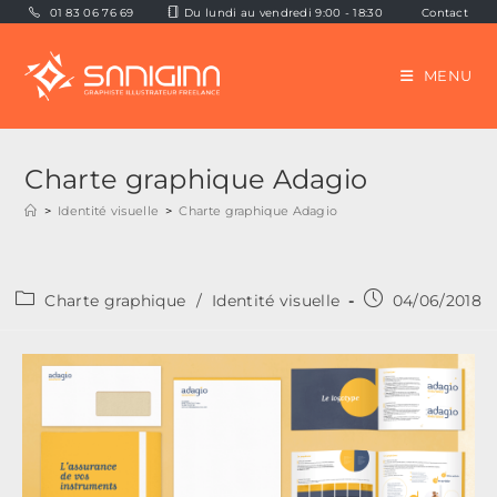
Skip
01 83 06 76 69
Du lundi au vendredi 9:00 - 18:30
Contact
to
content
MENU
Charte graphique Adagio
>
Identité visuelle
>
Charte graphique Adagio
Post
Publication
Charte graphique
/
Identité visuelle
04/06/2018
category:
publiée :