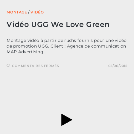
MONTAGE
/
VIDÉO
Vidéo UGG We Love Green
Montage vidéo à partir de rushs fournis pour une vidéo
de promotion UGG. Client : Agence de communication
MAP Advertising…
SUR
COMMENTAIRES FERMÉS
02/06/2015
VIDÉO
UGG
WE
LOVE
GREEN