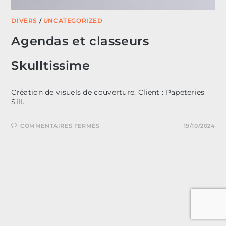
DIVERS
/
UNCATEGORIZED
Agendas et classeurs
Skulltissime
Création de visuels de couverture. Client : Papeteries
Sill.
SUR
COMMENTAIRES FERMÉS
19/10/2024
AGENDAS
ET
CLASSEURS
SKULLTISSIME