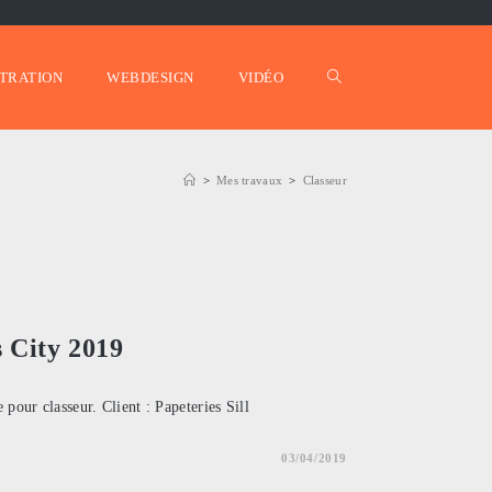
STRATION
WEBDESIGN
VIDÉO
TOGGLE
>
Mes travaux
>
Classeur
WEBSITE
SEARCH
s City 2019
 pour classeur. Client : Papeteries Sill
03/04/2019
URES
RS