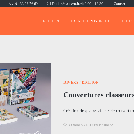
01 83 06 76 69
Du lundi au vendredi 9:00 - 18:30
Contact
ÉDITION
IDENTITÉ VISUELLE
ILLU
DIVERS
/
ÉDITION
Couvertures classeur
Création de quatre visuels de couverture
SUR
COMMENTAIRES FERMÉS
COUVERT
CLASSEU