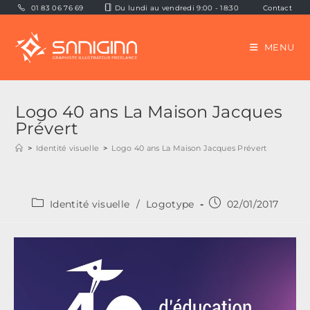
Skip
01 83 06 76 69
Du lundi au vendredi 9:00 - 18:30
Contact
to
content
MENU
Logo 40 ans La Maison Jacques
Prévert
>
Identité visuelle
>
Logo 40 ans La Maison Jacques Prévert
Post
Publication
Identité visuelle
/
Logotype
02/01/2017
category:
publiée :